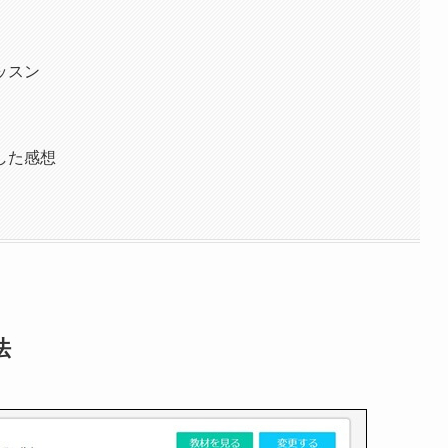
ッスン
した感想
法